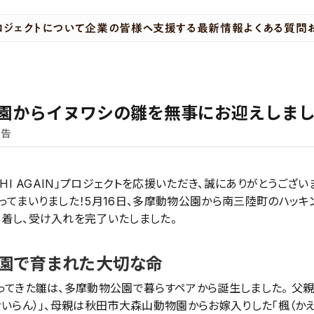
ロジェクトについて
企業の皆様へ
支援する
最新情報
よくある質問
園からイヌワシの雛を無事にお迎えしま
報告
SHI AGAIN」プロジェクトを応援いただき、誠にありがとうござい
ってまいりました！5月16日、多摩動物公園から南三陸町のハッキ
着し、受け入れを完了いたしました。
園で育まれた大切な命
ってきた雛は、多摩動物公園で暮らすペアから誕生しました。 父
せいらん）」、母親は秋田市大森山動物園からお嫁入りした「楓（かえ